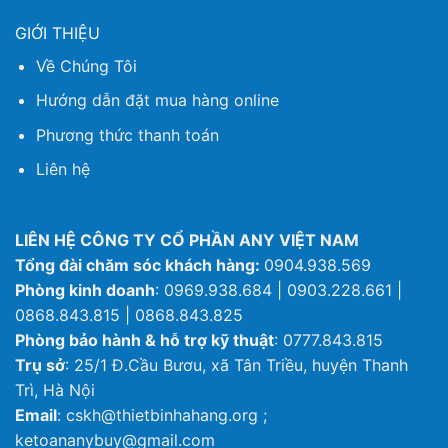
GIỚI THIỆU
Về Chúng Tôi
Hướng dẫn đặt mua hàng online
Phương thức thanh toán
Liên hệ
LIÊN HỆ CÔNG TY CỔ PHẦN ANY VIỆT NAM
Tổng đài chăm sóc khách hàng:
0904.938.569
Phòng kinh doanh
: 0969.938.684 | 0903.228.661 |
0868.843.815 | 0868.843.825
Phòng bảo hành & hỗ trợ kỹ thuật
: 0777.843.815
Trụ sở
: 25/1 Đ.Cầu Bươu, xã Tân Triều, huyện Thanh
Trì, Hà Nội
Email
: cskh@thietbinhahang.org ;
ketoananybuy@gmail.com