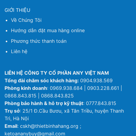
GIỚI THIỆU
Về Chúng Tôi
Hướng dẫn đặt mua hàng online
Phương thức thanh toán
Liên hệ
LIÊN HỆ CÔNG TY CỔ PHẦN ANY VIỆT NAM
Tổng đài chăm sóc khách hàng:
0904.938.569
Phòng kinh doanh
: 0969.938.684 | 0903.228.661 |
0868.843.815 | 0868.843.825
Phòng bảo hành & hỗ trợ kỹ thuật
: 0777.843.815
Trụ sở
: 25/1 Đ.Cầu Bươu, xã Tân Triều, huyện Thanh
Trì, Hà Nội
Email
: cskh@thietbinhahang.org ;
ketoananybuy@gmail.com