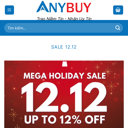
Skip
to
content
Trao Niềm Tin - Nhận Uy Tín
Tìm
kiếm:
SALE 12.12