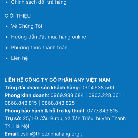
Chính sách đổi trả hàng
GIỚI THIỆU
Về Chúng Tôi
Hướng dẫn đặt mua hàng online
Phương thức thanh toán
Liên hệ
LIÊN HỆ CÔNG TY CỔ PHẦN ANY VIỆT NAM
Tổng đài chăm sóc khách hàng:
0904.938.569
Phòng kinh doanh
: 0969.938.684 | 0903.228.661 |
0868.843.815 | 0868.843.825
Phòng bảo hành & hỗ trợ kỹ thuật
: 0777.843.815
Trụ sở
: 25/1 Đ.Cầu Bươu, xã Tân Triều, huyện Thanh
Trì, Hà Nội
Email
: cskh@thietbinhahang.org ;