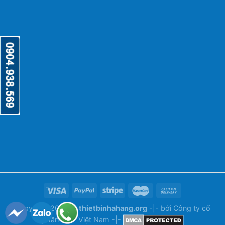
Copyright 2026 ©
thietbinhahang.org
-|- bởi
Công ty cổ
phần ANY Việt Nam
-|-