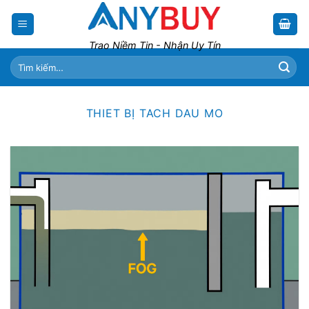
Skip
to
content
Trao Niềm Tin - Nhận Uy Tín
Tìm
kiếm:
THIET BỊ TACH DAU MO