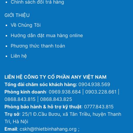
Chính sách đổi trả hàng
GIỚI THIỆU
Về Chúng Tôi
Hướng dẫn đặt mua hàng online
Phương thức thanh toán
Liên hệ
LIÊN HỆ CÔNG TY CỔ PHẦN ANY VIỆT NAM
Tổng đài chăm sóc khách hàng:
0904.938.569
Phòng kinh doanh
: 0969.938.684 | 0903.228.661 |
0868.843.815 | 0868.843.825
Phòng bảo hành & hỗ trợ kỹ thuật
: 0777.843.815
Trụ sở
: 25/1 Đ.Cầu Bươu, xã Tân Triều, huyện Thanh
Trì, Hà Nội
Email
: cskh@thietbinhahang.org ;