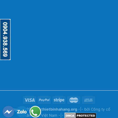
Copyright 2026 ©
thietbinhahang.org
-|- bởi
Công ty cổ
phần ANY Việt Nam
-|-