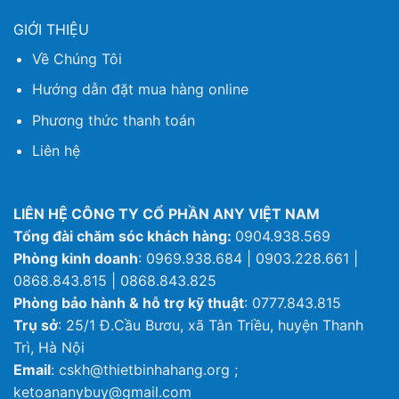
GIỚI THIỆU
Về Chúng Tôi
Hướng dẫn đặt mua hàng online
Phương thức thanh toán
Liên hệ
LIÊN HỆ CÔNG TY CỔ PHẦN ANY VIỆT NAM
Tổng đài chăm sóc khách hàng:
0904.938.569
Phòng kinh doanh
: 0969.938.684 | 0903.228.661 |
0868.843.815 | 0868.843.825
Phòng bảo hành & hỗ trợ kỹ thuật
: 0777.843.815
Trụ sở
: 25/1 Đ.Cầu Bươu, xã Tân Triều, huyện Thanh
Trì, Hà Nội
Email
: cskh@thietbinhahang.org ;
ketoananybuy@gmail.com