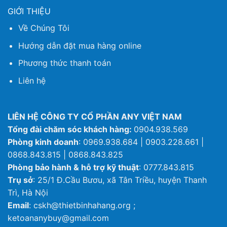
GIỚI THIỆU
Về Chúng Tôi
Hướng dẫn đặt mua hàng online
Phương thức thanh toán
Liên hệ
LIÊN HỆ CÔNG TY CỔ PHẦN ANY VIỆT NAM
Tổng đài chăm sóc khách hàng:
0904.938.569
Phòng kinh doanh
: 0969.938.684 | 0903.228.661 |
0868.843.815 | 0868.843.825
Phòng bảo hành & hỗ trợ kỹ thuật
: 0777.843.815
Trụ sở
: 25/1 Đ.Cầu Bươu, xã Tân Triều, huyện Thanh
Trì, Hà Nội
Email
: cskh@thietbinhahang.org ;
ketoananybuy@gmail.com