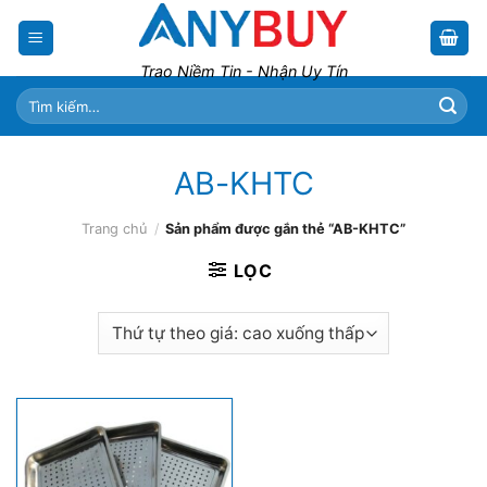
Skip
to
content
Trao Niềm Tin - Nhận Uy Tín
Tìm
kiếm:
AB-KHTC
Trang chủ
/
Sản phẩm được gắn thẻ “AB-KHTC”
LỌC