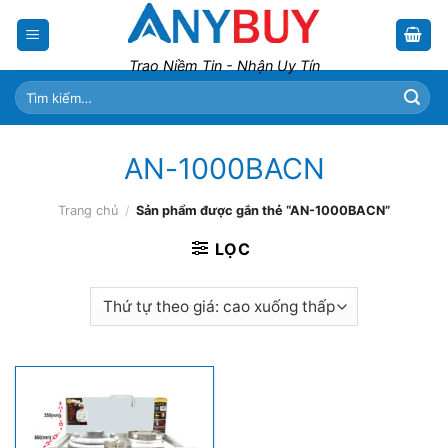
Skip
to
content
Trao Niềm Tin - Nhận Uy Tín
Tìm
kiếm:
AN-1000BACN
Trang chủ
/
Sản phẩm được gắn thẻ “AN-1000BACN”
LỌC