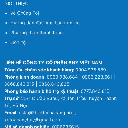
GIỚI THIỆU
Về Chúng Tôi
Hướng dẫn đặt mua hàng online
Phương thức thanh toán
Liên hệ
LIÊN HỆ CÔNG TY CỔ PHẦN ANY VIỆT NAM
Tổng đài chăm sóc khách hàng:
0904.938.569
Phòng kinh doanh
: 0969.938.684 | 0903.228.661 |
0868.843.815 | 0868.843.825
Phòng bảo hành & hỗ trợ kỹ thuật
: 0777.843.815
Trụ sở
: 25/1 Đ.Cầu Bươu, xã Tân Triều, huyện Thanh
Trì, Hà Nội
Email
: cskh@thietbinhahang.org ;
ketoananybuy@gmail.com
Mã số doanh nghiệp
: 0106236615