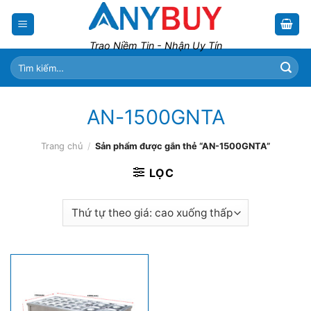
Skip
to
content
Trao Niềm Tin - Nhận Uy Tín
Tìm
kiếm:
AN-1500GNTA
Trang chủ
/
Sản phẩm được gắn thẻ “AN-1500GNTA”
LỌC