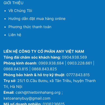
GIỚI THIỆU
Về Chúng Tôi
Hướng dẫn đặt mua hàng online
Phương thức thanh toán
Liên hệ
LIÊN HỆ CÔNG TY CỔ PHẦN ANY VIỆT NAM
Tổng đài chăm sóc khách hàng:
0904.938.569
Phòng kinh doanh
: 0969.938.684 | 0903.228.661 |
0868.843.815 | 0868.843.825
Phòng bảo hành & hỗ trợ kỹ thuật
: 0777.843.815
Trụ sở
: 25/1 Đ.Cầu Bươu, xã Tân Triều, huyện Thanh
Trì, Hà Nội
Email
: cskh@thietbinhahang.org ;
ketoananybuy@gmail.com
Mã số doanh nghiệp
: 0106236615