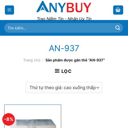
Skip
to
content
Trao Niềm Tin - Nhận Uy Tín
Tìm
kiếm:
AN-937
Trang chủ
/
Sản phẩm được gắn thẻ “AN-937”
LỌC
-8%