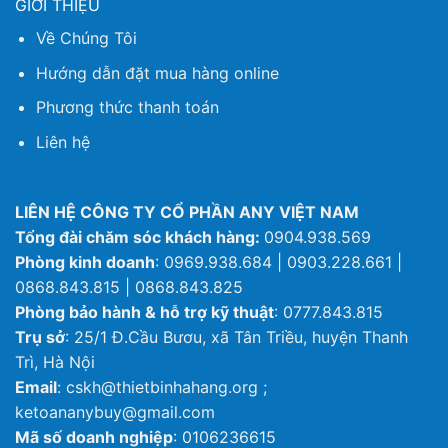
GIỚI THIỆU
Về Chúng Tôi
Hướng dẫn đặt mua hàng online
Phương thức thanh toán
Liên hệ
LIÊN HỆ CÔNG TY CỔ PHẦN ANY VIỆT NAM
Tổng đài chăm sóc khách hàng:
0904.938.569
Phòng kinh doanh
: 0969.938.684 | 0903.228.661 |
0868.843.815 | 0868.843.825
Phòng bảo hành & hỗ trợ kỹ thuật
: 0777.843.815
Trụ sở
: 25/1 Đ.Cầu Bươu, xã Tân Triều, huyện Thanh
Trì, Hà Nội
Email
: cskh@thietbinhahang.org ;
ketoananybuy@gmail.com
Mã số doanh nghiệp
: 0106236615