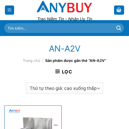
Skip
to
content
Trao Niềm Tin - Nhận Uy Tín
Tìm
kiếm:
AN-A2V
Trang chủ
/
Sản phẩm được gắn thẻ “AN-A2V”
LỌC