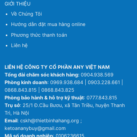
GIỚI THIỆU
Về Chúng Tôi
Hướng dẫn đặt mua hàng online
Phương thức thanh toán
Liên hệ
LIÊN HỆ CÔNG TY CỔ PHẦN ANY VIỆT NAM
Tổng đài chăm sóc khách hàng:
0904.938.569
Phòng kinh doanh
: 0969.938.684 | 0903.228.661 |
0868.843.815 | 0868.843.825
Phòng bảo hành & hỗ trợ kỹ thuật
: 0777.843.815
Trụ sở
: 25/1 Đ.Cầu Bươu, xã Tân Triều, huyện Thanh
Trì, Hà Nội
Email
: cskh@thietbinhahang.org ;
ketoananybuy@gmail.com
Mã số doanh nghiệp
: 0106236615