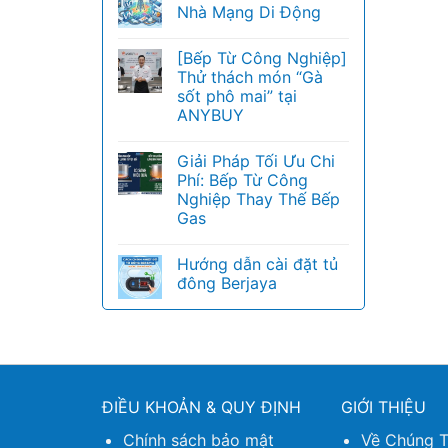
Nhà Mạng Di Động
[Bếp Từ Công Nghiệp]
Thử thách món “Gà
sốt phô mai” tại
ANYBUY
Giải Pháp Tối Ưu Chi
Phí: Bếp Từ Công
Nghiệp Thay Thế Bếp
Gas
Hướng dẫn cài đặt tủ
đông Berjaya
ĐIỀU KHOẢN & QUY ĐỊNH
GIỚI THIỆU
Chính sách bảo mật
Về Chúng T