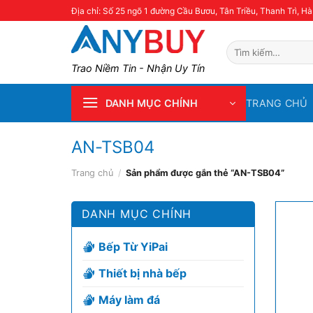
Skip
Địa chỉ: Số 25 ngõ 1 đường Cầu Bươu, Tân Triều, Thanh Trì, Hà
to
content
Tìm
kiếm:
Trao Niềm Tin - Nhận Uy Tín
TRANG CHỦ
DANH MỤC CHÍNH
AN-TSB04
Trang chủ
/
Sản phẩm được gắn thẻ “AN-TSB04”
DANH MỤC CHÍNH
Bếp Từ YiPai
Thiết bị nhà bếp
Máy làm đá