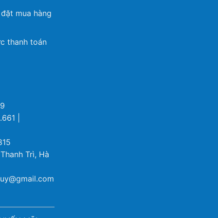
 đặt mua hàng
c thanh toán
69
.661 |
815
 Thanh Trì, Hà
ybuy@gmail.com