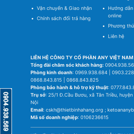
Vận chuyển & Giao nhận
Hướng dẫn
online
Chính sách đổi trả hàng
Phương thứ
Liên hệ
LIÊN HỆ CÔNG TY CỔ PHẦN ANY VIỆT NAM
Tổng đài chăm sóc khách hàng:
0904.938.5
Phòng kinh doanh
: 0969.938.684 | 0903.228
0868.843.815 | 0868.843.825
Phòng bảo hành & hỗ trợ kỹ thuật
: 0777.843.
Trụ sở
: 25/1 Đ.Cầu Bươu, xã Tân Triều, huyện
Nội
Email
: cskh@thietbinhahang.org ; ketoanan
Mã số doanh nghiệp
: 0106236615