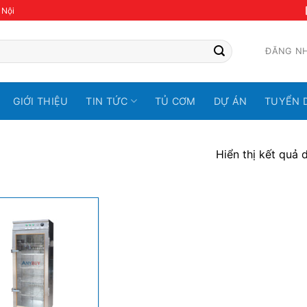
 Nội
ĐĂNG N
GIỚI THIỆU
TIN TỨC
TỦ CƠM
DỰ ÁN
TUYỂN 
Hiển thị kết quả 