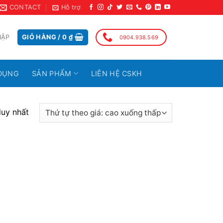
CONTACT
Hỗ trợ
HẬP
GIỎ HÀNG /
0
₫
0904.938.569
DỤNG
SẢN PHẨM
LIÊN HỆ CSKH
duy nhất