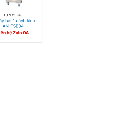
TỦ SẤY BÁT
ấy bát 1 cánh kính
AN-TSB04
iên hệ Zalo OA