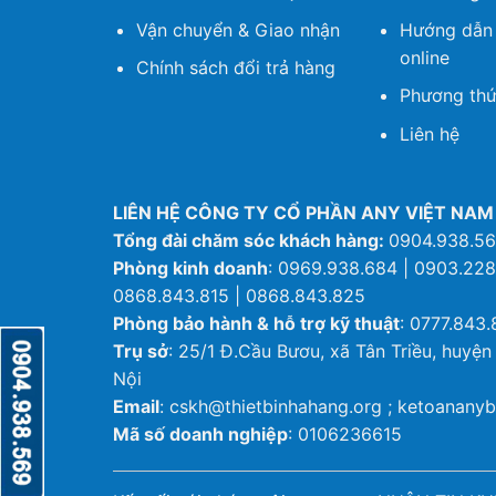
Vận chuyển & Giao nhận
Hướng dẫn
online
Chính sách đổi trả hàng
Phương thứ
Liên hệ
LIÊN HỆ CÔNG TY CỔ PHẦN ANY VIỆT NAM
Tổng đài chăm sóc khách hàng:
0904.938.5
Phòng kinh doanh
: 0969.938.684 | 0903.228
0868.843.815 | 0868.843.825
Phòng bảo hành & hỗ trợ kỹ thuật
: 0777.843.
Trụ sở
: 25/1 Đ.Cầu Bươu, xã Tân Triều, huyện
Nội
Email
: cskh@thietbinhahang.org ; ketoanan
Mã số doanh nghiệp
: 0106236615