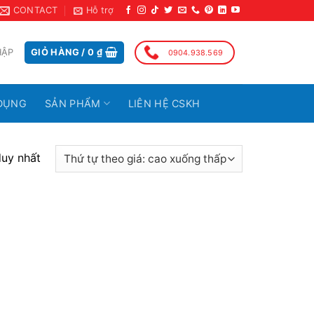
CONTACT
Hỗ trợ
HẬP
GIỎ HÀNG /
0
₫
0904.938.569
DỤNG
SẢN PHẨM
LIÊN HỆ CSKH
duy nhất