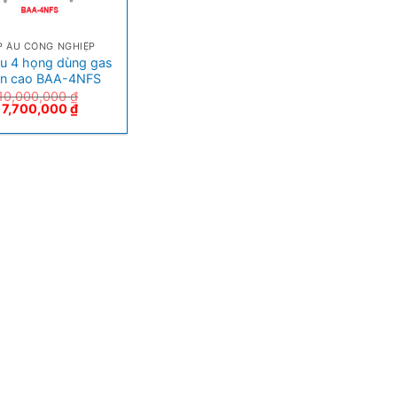
P ÂU CÔNG NGHIỆP
u 4 họng dùng gas
n cao BAA-4NFS
10,000,000
₫
7,700,000
₫