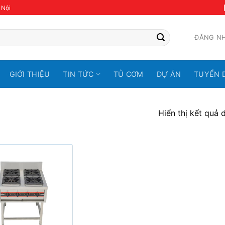
 Nội
ĐĂNG N
GIỚI THIỆU
TIN TỨC
TỦ CƠM
DỰ ÁN
TUYỂN 
Hiển thị kết quả 