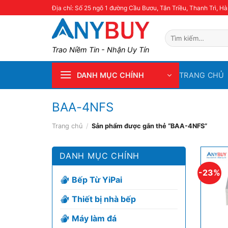
Skip
Địa chỉ: Số 25 ngõ 1 đường Cầu Bươu, Tân Triều, Thanh Trì, Hà
to
content
Tìm
kiếm:
Trao Niềm Tin - Nhận Uy Tín
TRANG CHỦ
DANH MỤC CHÍNH
BAA-4NFS
Trang chủ
/
Sản phẩm được gắn thẻ “BAA-4NFS”
DANH MỤC CHÍNH
-23%
Bếp Từ YiPai
Thiết bị nhà bếp
Máy làm đá