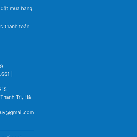
 đặt mua hàng
c thanh toán
69
.661 |
815
 Thanh Trì, Hà
ybuy@gmail.com