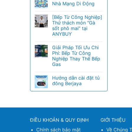
Nhà Mạng Di Động
[Bếp Từ Công Nghiệp]
Thử thách món “Gà
sốt phô mai” tại
ANYBUY
Giải Pháp Tối Ưu Chi
Phí: Bếp Từ Công
Nghiệp Thay Thế Bếp
Gas
Hướng dẫn cài đặt tủ
đông Berjaya
ĐIỀU KHOẢN & QUY ĐỊNH
GIỚI THIỆU
Chính sách bảo mật
Về Chúng T