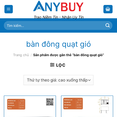
Skip
to
content
Trao Niềm Tin - Nhận Uy Tín
Tìm
kiếm:
bàn đông quạt gió
Trang chủ
/
Sản phẩm được gắn thẻ “bàn đông quạt gió”
LỌC