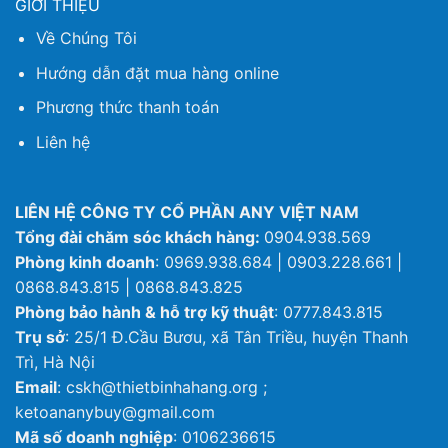
GIỚI THIỆU
Về Chúng Tôi
Hướng dẫn đặt mua hàng online
Phương thức thanh toán
Liên hệ
LIÊN HỆ CÔNG TY CỔ PHẦN ANY VIỆT NAM
Tổng đài chăm sóc khách hàng:
0904.938.569
Phòng kinh doanh
: 0969.938.684 | 0903.228.661 |
0868.843.815 | 0868.843.825
Phòng bảo hành & hỗ trợ kỹ thuật
: 0777.843.815
Trụ sở
: 25/1 Đ.Cầu Bươu, xã Tân Triều, huyện Thanh
Trì, Hà Nội
Email
: cskh@thietbinhahang.org ;
ketoananybuy@gmail.com
Mã số doanh nghiệp
: 0106236615