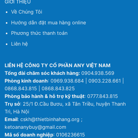
GIỚI THIỆU
Về Chúng Tôi
Hướng dẫn đặt mua hàng online
Phương thức thanh toán
Liên hệ
LIÊN HỆ CÔNG TY CỔ PHẦN ANY VIỆT NAM
Tổng đài chăm sóc khách hàng:
0904.938.569
Phòng kinh doanh
: 0969.938.684 | 0903.228.661 |
0868.843.815 | 0868.843.825
Phòng bảo hành & hỗ trợ kỹ thuật
: 0777.843.815
Trụ sở
: 25/1 Đ.Cầu Bươu, xã Tân Triều, huyện Thanh
Trì, Hà Nội
Email
: cskh@thietbinhahang.org ;
ketoananybuy@gmail.com
Mã số doanh nghiệp
: 0106236615