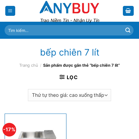
Skip
to
content
Trao Niềm Tin - Nhận Uy Tín
Tìm
kiếm:
bếp chiên 7 lít
Trang chủ
/
Sản phẩm được gắn thẻ “bếp chiên 7 lít”
LỌC
-17%