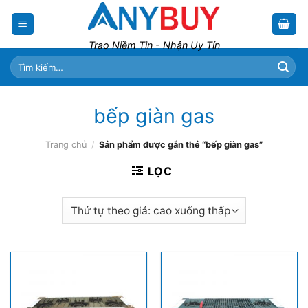
Skip
to
content
Trao Niềm Tin - Nhận Uy Tín
Tìm
kiếm:
bếp giàn gas
Trang chủ
/
Sản phẩm được gắn thẻ “bếp giàn gas”
LỌC