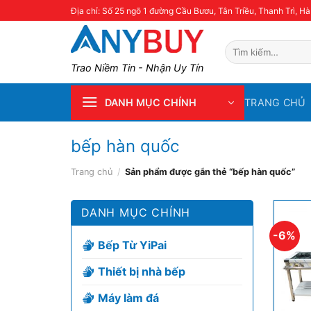
Skip
Địa chỉ: Số 25 ngõ 1 đường Cầu Bươu, Tân Triều, Thanh Trì, Hà
to
content
Tìm
kiếm:
Trao Niềm Tin - Nhận Uy Tín
TRANG CHỦ
DANH MỤC CHÍNH
bếp hàn quốc
Trang chủ
/
Sản phẩm được gắn thẻ “bếp hàn quốc”
DANH MỤC CHÍNH
-6%
Bếp Từ YiPai
Thiết bị nhà bếp
Máy làm đá