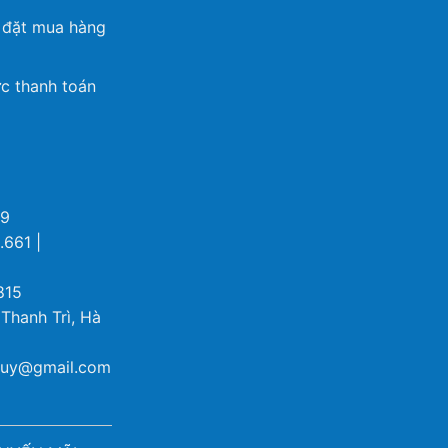
 đặt mua hàng
c thanh toán
69
.661 |
815
 Thanh Trì, Hà
ybuy@gmail.com