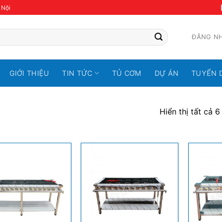
 Nội
ĐĂNG N
GIỚI THIỆU
TIN TỨC
TỦ CƠM
DỰ ÁN
TUYỂN 
Hiển thị tất cả 6