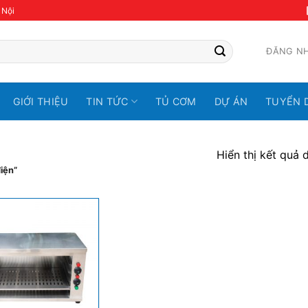
 Nội
ĐĂNG N
GIỚI THIỆU
TIN TỨC
TỦ CƠM
DỰ ÁN
TUYỂN 
Hiển thị kết quả 
iện”