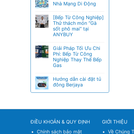
Nhà Mạng Di Động
[Bếp Từ Công Nghiệp]
Thử thách món “Gà
sốt phô mai” tại
ANYBUY
Giải Pháp Tối Ưu Chi
Phí: Bếp Từ Công
Nghiệp Thay Thế Bếp
Gas
Hướng dẫn cài đặt tủ
đông Berjaya
ĐIỀU KHOẢN & QUY ĐỊNH
GIỚI THIỆU
Chính sách bảo mật
Về Chúng T