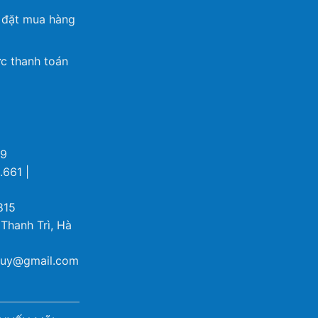
 đặt mua hàng
c thanh toán
69
.661 |
815
 Thanh Trì, Hà
ybuy@gmail.com