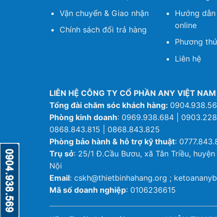
Vận chuyển & Giao nhận
Hướng dẫn
online
Chính sách đổi trả hàng
Phương thứ
Liên hệ
LIÊN HỆ CÔNG TY CỔ PHẦN ANY VIỆT NAM
Tổng đài chăm sóc khách hàng:
0904.938.5
Phòng kinh doanh
: 0969.938.684 | 0903.228
0868.843.815 | 0868.843.825
Phòng bảo hành & hỗ trợ kỹ thuật
: 0777.843.
Trụ sở
: 25/1 Đ.Cầu Bươu, xã Tân Triều, huyện
Nội
Email
: cskh@thietbinhahang.org ; ketoanan
Mã số doanh nghiệp
: 0106236615