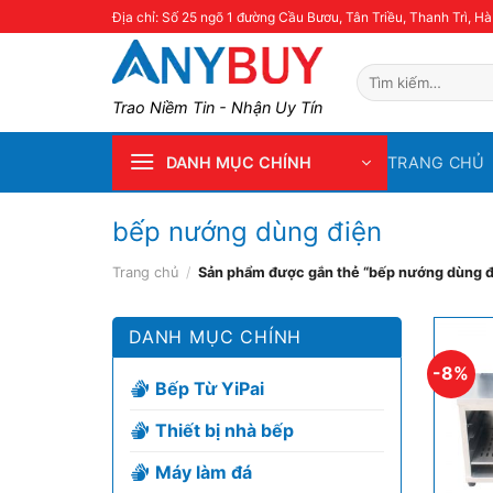
Skip
Địa chỉ: Số 25 ngõ 1 đường Cầu Bươu, Tân Triều, Thanh Trì, Hà
to
content
Tìm
kiếm:
Trao Niềm Tin - Nhận Uy Tín
TRANG CHỦ
DANH MỤC CHÍNH
bếp nướng dùng điện
Trang chủ
/
Sản phẩm được gắn thẻ “bếp nướng dùng đ
DANH MỤC CHÍNH
-8%
Bếp Từ YiPai
Thiết bị nhà bếp
Máy làm đá