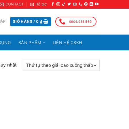
CONTACT
Hỗ trợ
HẬP
GIỎ HÀNG /
0
₫
0904.938.569
DỤNG
SẢN PHẨM
LIÊN HỆ CSKH
duy nhất