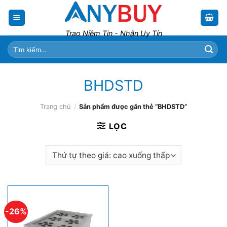
Skip
to
content
Trao Niềm Tin - Nhận Uy Tín
Tìm
kiếm:
BHDSTD
Trang chủ
/
Sản phẩm được gắn thẻ “BHDSTD”
LỌC
-26%