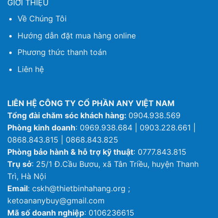
GIỚI THIỆU
Về Chúng Tôi
Hướng dẫn đặt mua hàng online
Phương thức thanh toán
Liên hệ
LIÊN HỆ CÔNG TY CỔ PHẦN ANY VIỆT NAM
Tổng đài chăm sóc khách hàng:
0904.938.569
Phòng kinh doanh
: 0969.938.684 | 0903.228.661 |
0868.843.815 | 0868.843.825
Phòng bảo hành & hỗ trợ kỹ thuật
: 0777.843.815
Trụ sở
: 25/1 Đ.Cầu Bươu, xã Tân Triều, huyện Thanh
Trì, Hà Nội
Email
: cskh@thietbinhahang.org ;
ketoananybuy@gmail.com
Mã số doanh nghiệp
: 0106236615