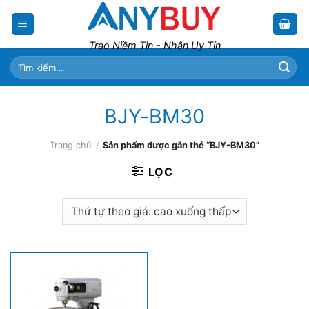
Skip
to
content
Trao Niềm Tin - Nhận Uy Tín
Tìm
kiếm:
BJY-BM30
Trang chủ
/
Sản phẩm được gắn thẻ “BJY-BM30”
LỌC