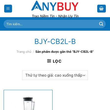
Skip
to
content
Trao Niềm Tin - Nhận Uy Tín
Tìm
kiếm:
BJY-CB2L-B
Trang chủ
/
Sản phẩm được gắn thẻ “BJY-CB2L-B”
LỌC