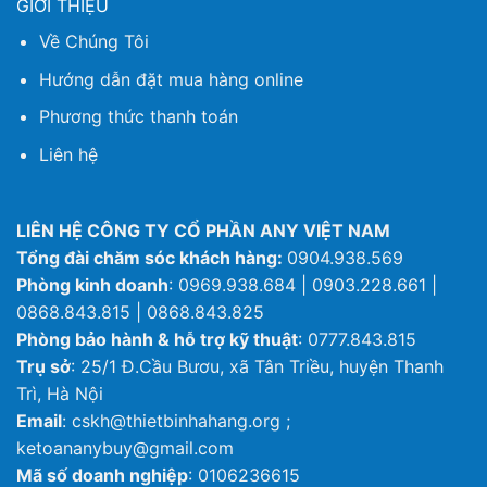
GIỚI THIỆU
Về Chúng Tôi
Hướng dẫn đặt mua hàng online
Phương thức thanh toán
Liên hệ
LIÊN HỆ CÔNG TY CỔ PHẦN ANY VIỆT NAM
Tổng đài chăm sóc khách hàng:
0904.938.569
Phòng kinh doanh
: 0969.938.684 | 0903.228.661 |
0868.843.815 | 0868.843.825
Phòng bảo hành & hỗ trợ kỹ thuật
: 0777.843.815
Trụ sở
: 25/1 Đ.Cầu Bươu, xã Tân Triều, huyện Thanh
Trì, Hà Nội
Email
: cskh@thietbinhahang.org ;
ketoananybuy@gmail.com
Mã số doanh nghiệp
: 0106236615