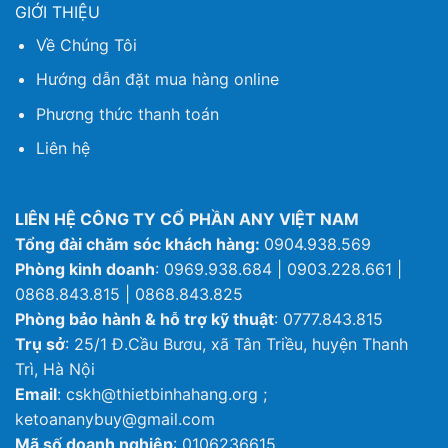
GIỚI THIỆU
Về Chúng Tôi
Hướng dẫn đặt mua hàng online
Phương thức thanh toán
Liên hệ
LIÊN HỆ CÔNG TY CỔ PHẦN ANY VIỆT NAM
Tổng đài chăm sóc khách hàng:
0904.938.569
Phòng kinh doanh
: 0969.938.684 | 0903.228.661 |
0868.843.815 | 0868.843.825
Phòng bảo hành & hỗ trợ kỹ thuật
: 0777.843.815
Trụ sở
: 25/1 Đ.Cầu Bươu, xã Tân Triều, huyện Thanh
Trì, Hà Nội
Email
: cskh@thietbinhahang.org ;
ketoananybuy@gmail.com
Mã số doanh nghiệp
: 0106236615