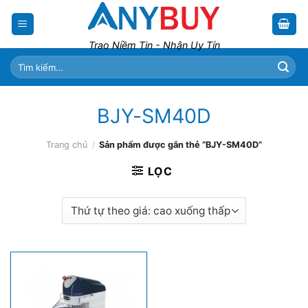
Skip
to
content
Trao Niềm Tin - Nhận Uy Tín
Tìm
kiếm:
BJY-SM40D
Trang chủ
/
Sản phẩm được gắn thẻ “BJY-SM40D”
LỌC