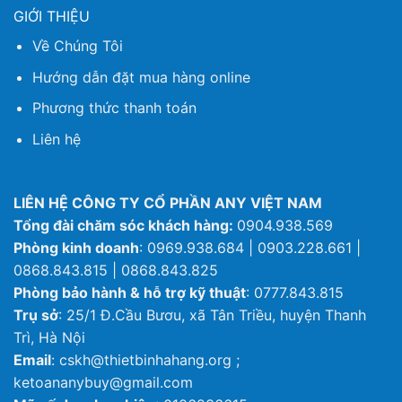
GIỚI THIỆU
Về Chúng Tôi
Hướng dẫn đặt mua hàng online
Phương thức thanh toán
Liên hệ
LIÊN HỆ CÔNG TY CỔ PHẦN ANY VIỆT NAM
Tổng đài chăm sóc khách hàng:
0904.938.569
Phòng kinh doanh
: 0969.938.684 | 0903.228.661 |
0868.843.815 | 0868.843.825
Phòng bảo hành & hỗ trợ kỹ thuật
: 0777.843.815
Trụ sở
: 25/1 Đ.Cầu Bươu, xã Tân Triều, huyện Thanh
Trì, Hà Nội
Email
: cskh@thietbinhahang.org ;
ketoananybuy@gmail.com