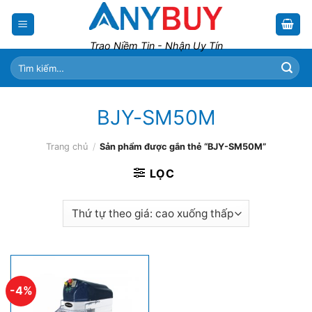
Skip
to
content
Trao Niềm Tin - Nhận Uy Tín
Tìm
kiếm:
BJY-SM50M
Trang chủ
/
Sản phẩm được gắn thẻ “BJY-SM50M”
LỌC
-4%