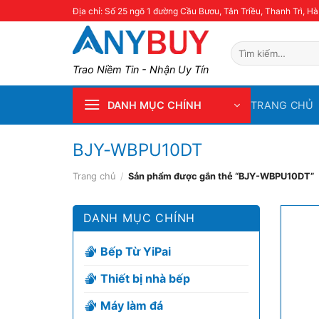
Skip
Địa chỉ: Số 25 ngõ 1 đường Cầu Bươu, Tân Triều, Thanh Trì, Hà
to
content
Tìm
kiếm:
Trao Niềm Tin - Nhận Uy Tín
TRANG CHỦ
DANH MỤC CHÍNH
BJY-WBPU10DT
Trang chủ
/
Sản phẩm được gắn thẻ “BJY-WBPU10DT”
DANH MỤC CHÍNH
Bếp Từ YiPai
Thiết bị nhà bếp
Máy làm đá