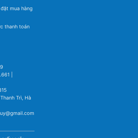
 đặt mua hàng
c thanh toán
69
.661 |
815
 Thanh Trì, Hà
ybuy@gmail.com