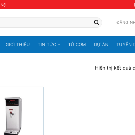
 Nội
ĐĂNG N
GIỚI THIỆU
TIN TỨC
TỦ CƠM
DỰ ÁN
TUYỂN 
Hiển thị kết quả 