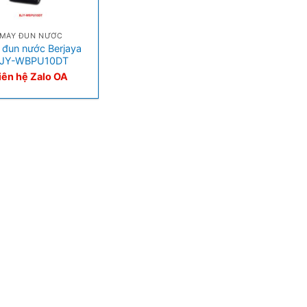
MÁY ĐUN NƯỚC
 đun nước Berjaya
JY-WBPU10DT
iên hệ Zalo OA