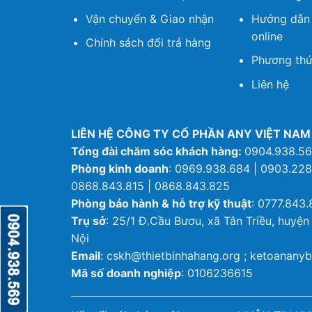
Vận chuyển & Giao nhận
Hướng dẫn
online
Chính sách đổi trả hàng
Phương thứ
Liên hệ
LIÊN HỆ CÔNG TY CỔ PHẦN ANY VIỆT NAM
Tổng đài chăm sóc khách hàng:
0904.938.5
Phòng kinh doanh
: 0969.938.684 | 0903.228
0868.843.815 | 0868.843.825
Phòng bảo hành & hỗ trợ kỹ thuật
: 0777.843.
Trụ sở
: 25/1 Đ.Cầu Bươu, xã Tân Triều, huyện
Nội
Email
: cskh@thietbinhahang.org ; ketoanan
Mã số doanh nghiệp
: 0106236615