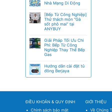
Nhà Mạng Di Động
[Bếp Từ Công Nghiệp]
Thử thách món “Gà
sốt phô mai” tại
ANYBUY
Giải Pháp Tối Ưu Chi
Phí: Bếp Từ Công
Nghiệp Thay Thế Bếp
Gas
Hướng dẫn cài đặt tủ
đông Berjaya
ĐIỀU KHOẢN & QUY ĐỊNH
GIỚI THIỆU
Chính sách bảo mật
Về Chúng T