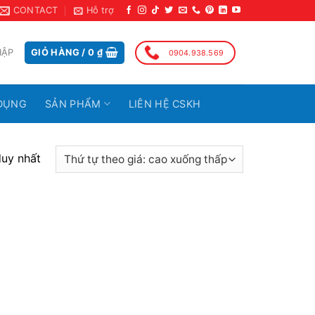
CONTACT
Hỗ trợ
HẬP
GIỎ HÀNG /
0
₫
0904.938.569
DỤNG
SẢN PHẨM
LIÊN HỆ CSKH
duy nhất