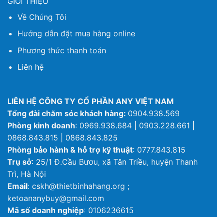
GIỚI THIỆU
Về Chúng Tôi
Hướng dẫn đặt mua hàng online
Phương thức thanh toán
Liên hệ
LIÊN HỆ CÔNG TY CỔ PHẦN ANY VIỆT NAM
Tổng đài chăm sóc khách hàng:
0904.938.569
Phòng kinh doanh
: 0969.938.684 | 0903.228.661 |
0868.843.815 | 0868.843.825
Phòng bảo hành & hỗ trợ kỹ thuật
: 0777.843.815
Trụ sở
: 25/1 Đ.Cầu Bươu, xã Tân Triều, huyện Thanh
Trì, Hà Nội
Email
: cskh@thietbinhahang.org ;
ketoananybuy@gmail.com
Mã số doanh nghiệp
: 0106236615