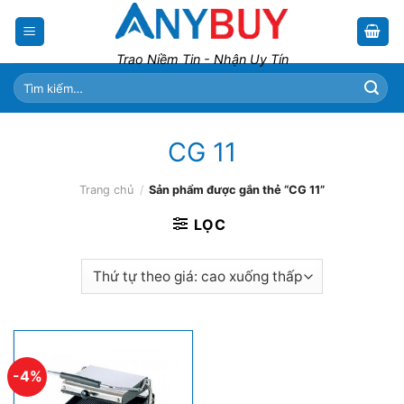
Skip
to
content
Trao Niềm Tin - Nhận Uy Tín
Tìm
kiếm:
CG 11
Trang chủ
/
Sản phẩm được gắn thẻ “CG 11”
LỌC
-4%