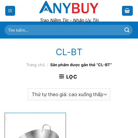
Skip
to
content
Trao Niềm Tin - Nhận Uy Tín
Tìm
kiếm:
CL-BT
Trang chủ
/
Sản phẩm được gắn thẻ “CL-BT”
LỌC