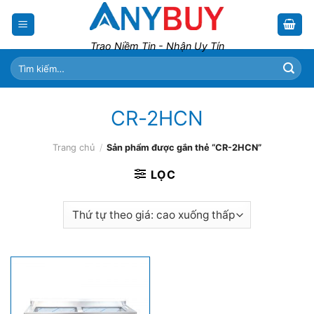
Skip
to
content
Trao Niềm Tin - Nhận Uy Tín
Tìm
kiếm:
CR-2HCN
Trang chủ
/
Sản phẩm được gắn thẻ “CR-2HCN”
LỌC