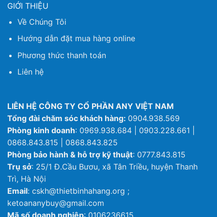
GIỚI THIỆU
Về Chúng Tôi
Hướng dẫn đặt mua hàng online
Phương thức thanh toán
Liên hệ
LIÊN HỆ CÔNG TY CỔ PHẦN ANY VIỆT NAM
Tổng đài chăm sóc khách hàng:
0904.938.569
Phòng kinh doanh
: 0969.938.684 | 0903.228.661 |
0868.843.815 | 0868.843.825
Phòng bảo hành & hỗ trợ kỹ thuật
: 0777.843.815
Trụ sở
: 25/1 Đ.Cầu Bươu, xã Tân Triều, huyện Thanh
Trì, Hà Nội
Email
: cskh@thietbinhahang.org ;
ketoananybuy@gmail.com
Mã số doanh nghiệp
: 0106236615