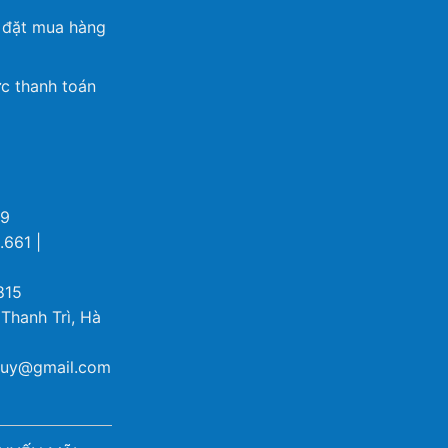
 đặt mua hàng
c thanh toán
69
.661 |
815
 Thanh Trì, Hà
ybuy@gmail.com