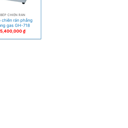
BẾP CHIÊN RÁN
 chiên rán phẳng
ùng gas GH-718
5,400,000
₫