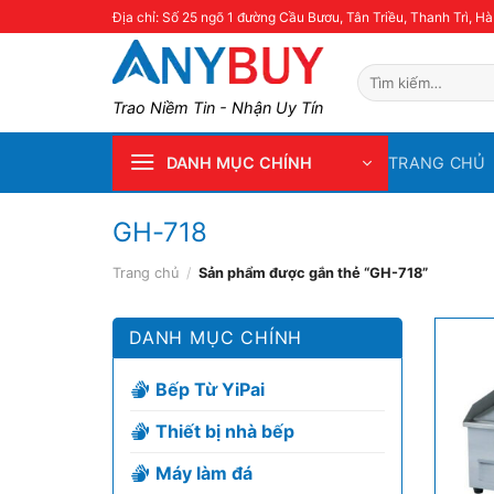
Skip
Địa chỉ: Số 25 ngõ 1 đường Cầu Bươu, Tân Triều, Thanh Trì, Hà
to
content
Tìm
kiếm:
Trao Niềm Tin - Nhận Uy Tín
TRANG CHỦ
DANH MỤC CHÍNH
GH-718
Trang chủ
/
Sản phẩm được gắn thẻ “GH-718”
DANH MỤC CHÍNH
Bếp Từ YiPai
Thiết bị nhà bếp
Máy làm đá