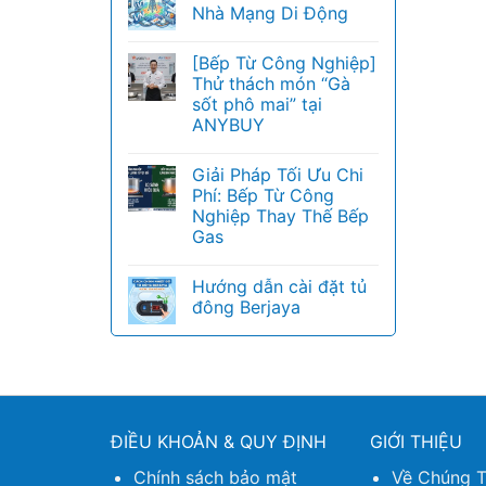
Nhà Mạng Di Động
[Bếp Từ Công Nghiệp]
Thử thách món “Gà
sốt phô mai” tại
ANYBUY
Giải Pháp Tối Ưu Chi
Phí: Bếp Từ Công
Nghiệp Thay Thế Bếp
Gas
Hướng dẫn cài đặt tủ
đông Berjaya
ĐIỀU KHOẢN & QUY ĐỊNH
GIỚI THIỆU
Chính sách bảo mật
Về Chúng T