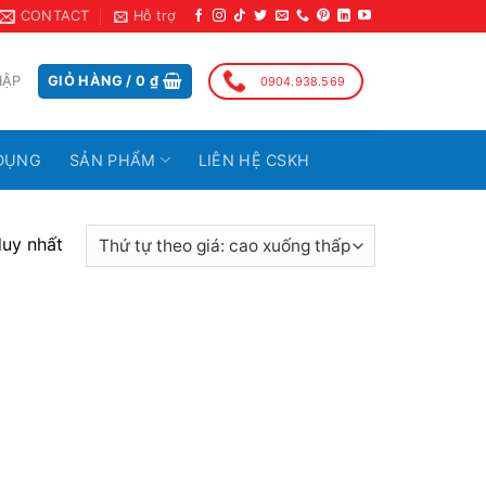
CONTACT
Hỗ trợ
HẬP
GIỎ HÀNG /
0
₫
0904.938.569
DỤNG
SẢN PHẨM
LIÊN HỆ CSKH
duy nhất