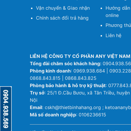
Vận chuyển & Giao nhận
Hướng dẫn
online
Chính sách đổi trả hàng
Phương thứ
Liên hệ
LIÊN HỆ CÔNG TY CỔ PHẦN ANY VIỆT NAM
Tổng đài chăm sóc khách hàng:
0904.938.5
Phòng kinh doanh
: 0969.938.684 | 0903.228
0868.843.815 | 0868.843.825
Phòng bảo hành & hỗ trợ kỹ thuật
: 0777.843.
Trụ sở
: 25/1 Đ.Cầu Bươu, xã Tân Triều, huyện
Nội
Email
: cskh@thietbinhahang.org ; ketoanan
Mã số doanh nghiệp
: 0106236615