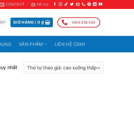
CONTACT
Hỗ trợ
HẬP
GIỎ HÀNG /
0
₫
0904.938.569
DỤNG
SẢN PHẨM
LIÊN HỆ CSKH
duy nhất