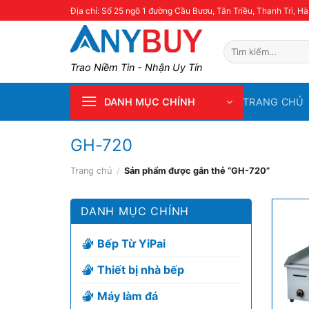
Skip
Địa chỉ: Số 25 ngõ 1 đường Cầu Bươu, Tân Triều, Thanh Trì, Hà
to
content
Tìm
kiếm:
Trao Niềm Tin - Nhận Uy Tín
TRANG CHỦ
DANH MỤC CHÍNH
GH-720
Trang chủ
/
Sản phẩm được gắn thẻ “GH-720”
DANH MỤC CHÍNH
Bếp Từ YiPai
Thiết bị nhà bếp
Máy làm đá