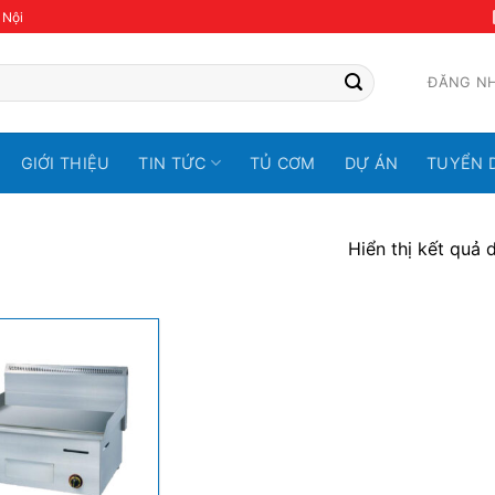
 Nội
ĐĂNG N
GIỚI THIỆU
TIN TỨC
TỦ CƠM
DỰ ÁN
TUYỂN 
Hiển thị kết quả 