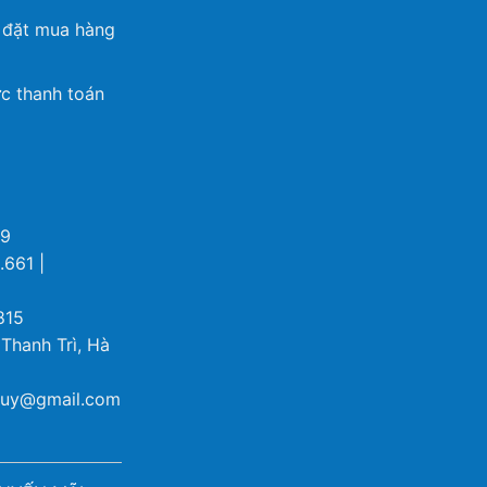
 đặt mua hàng
c thanh toán
69
.661 |
815
 Thanh Trì, Hà
ybuy@gmail.com