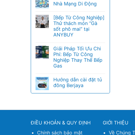
Nhà Mạng Di Động
[Bếp Từ Công Nghiệp]
Thử thách món “Gà
sốt phô mai” tại
ANYBUY
Giải Pháp Tối Ưu Chi
Phí: Bếp Từ Công
Nghiệp Thay Thế Bếp
Gas
Hướng dẫn cài đặt tủ
đông Berjaya
ĐIỀU KHOẢN & QUY ĐỊNH
GIỚI THIỆU
Chính sách bảo mật
Về Chúng T