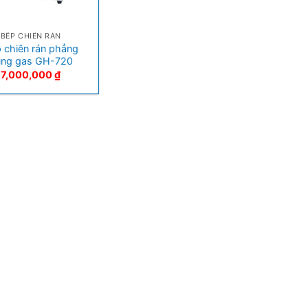
BẾP CHIÊN RÁN
 chiên rán phẳng
ùng gas GH-720
7,000,000
₫