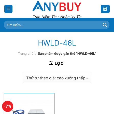
Skip
to
content
Trao Niềm Tin - Nhận Uy Tín
Tìm
kiếm:
HWLD-46L
Trang chủ
/
Sản phẩm được gắn thẻ “HWLD-46L”
LỌC
-7%