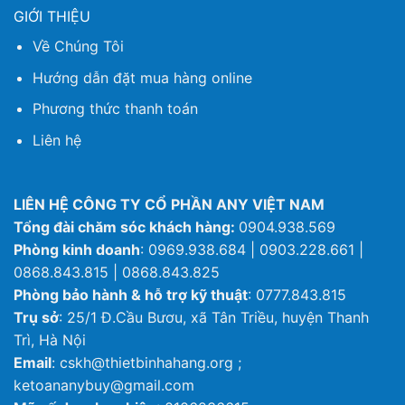
GIỚI THIỆU
Về Chúng Tôi
Hướng dẫn đặt mua hàng online
Phương thức thanh toán
Liên hệ
LIÊN HỆ CÔNG TY CỔ PHẦN ANY VIỆT NAM
Tổng đài chăm sóc khách hàng:
0904.938.569
Phòng kinh doanh
: 0969.938.684 | 0903.228.661 |
0868.843.815 | 0868.843.825
Phòng bảo hành & hỗ trợ kỹ thuật
: 0777.843.815
Trụ sở
: 25/1 Đ.Cầu Bươu, xã Tân Triều, huyện Thanh
Trì, Hà Nội
Email
: cskh@thietbinhahang.org ;
ketoananybuy@gmail.com