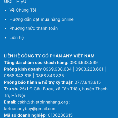
GIỚI THIỆU
Về Chúng Tôi
Hướng dẫn đặt mua hàng online
Phương thức thanh toán
Liên hệ
LIÊN HỆ CÔNG TY CỔ PHẦN ANY VIỆT NAM
Tổng đài chăm sóc khách hàng:
0904.938.569
Phòng kinh doanh
: 0969.938.684 | 0903.228.661 |
0868.843.815 | 0868.843.825
Phòng bảo hành & hỗ trợ kỹ thuật
: 0777.843.815
Trụ sở
: 25/1 Đ.Cầu Bươu, xã Tân Triều, huyện Thanh
Trì, Hà Nội
Email
: cskh@thietbinhahang.org ;
ketoananybuy@gmail.com
Mã số doanh nghiệp
: 0106236615