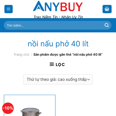
Skip
to
content
Trao Niềm Tin - Nhận Uy Tín
Tìm
kiếm:
nồi nấu phở 40 lít
Trang chủ
/
Sản phẩm được gắn thẻ “nồi nấu phở 40 lít”
LỌC
-10%