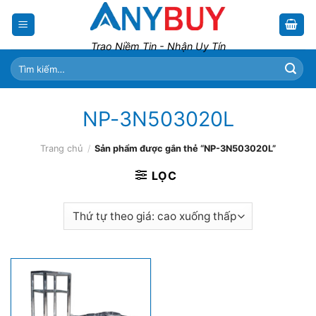
Skip
to
content
Trao Niềm Tin - Nhận Uy Tín
Tìm
kiếm:
NP-3N503020L
Trang chủ
/
Sản phẩm được gắn thẻ “NP-3N503020L”
LỌC