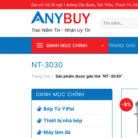
Skip
Địa chỉ: Số 25 ngõ 1 đường Cầu Bươu, Tân Triều, Thanh Trì, Hà
to
content
Tìm
kiếm:
Trao Niềm Tin - Nhận Uy Tín
TRANG CHỦ
DANH MỤC CHÍNH
NT-3030
Trang chủ
/
Sản phẩm được gắn thẻ “NT-3030”
DANH MỤC CHÍNH
-5%
Bếp Từ YiPai
Thiết bị nhà bếp
Máy làm đá