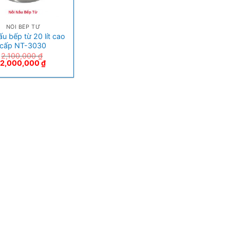
NỒI BẾP TỪ
ấu bếp từ 20 lít cao
cấp NT-3030
2,100,000
₫
2,000,000
₫