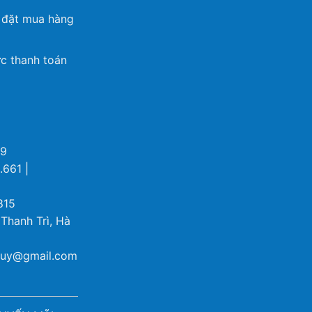
 đặt mua hàng
c thanh toán
69
.661 |
815
 Thanh Trì, Hà
ybuy@gmail.com