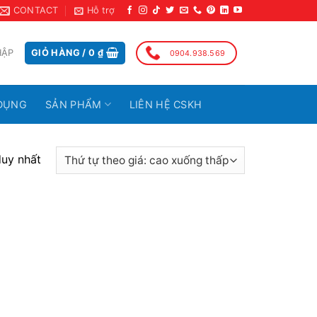
CONTACT
Hỗ trợ
HẬP
GIỎ HÀNG /
0
₫
0904.938.569
DỤNG
SẢN PHẨM
LIÊN HỆ CSKH
duy nhất