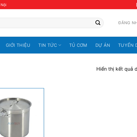
 Nội
ĐĂNG N
GIỚI THIỆU
TIN TỨC
TỦ CƠM
DỰ ÁN
TUYỂN 
Hiển thị kết quả 