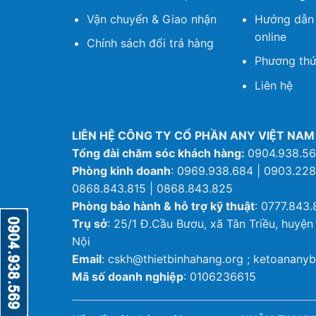
Vận chuyển & Giao nhận
Hướng dẫn
online
Chính sách đổi trả hàng
Phương thứ
Liên hệ
LIÊN HỆ CÔNG TY CỔ PHẦN ANY VIỆT NAM
Tổng đài chăm sóc khách hàng:
0904.938.5
Phòng kinh doanh
: 0969.938.684 | 0903.228
0868.843.815 | 0868.843.825
Phòng bảo hành & hỗ trợ kỹ thuật
: 0777.843.
Trụ sở
: 25/1 Đ.Cầu Bươu, xã Tân Triều, huyện
Nội
Email
: cskh@thietbinhahang.org ; ketoanan
Mã số doanh nghiệp
: 0106236615