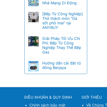
Nhà Mạng Di Động
[Bếp Từ Công Nghiệp]
Thử thách món “Gà
sốt phô mai” tại
ANYBUY
Giải Pháp Tối Ưu Chi
Phí: Bếp Từ Công
Nghiệp Thay Thế Bếp
Gas
Hướng dẫn cài đặt tủ
đông Berjaya
ĐIỀU KHOẢN & QUY ĐỊNH
GIỚI THIỆU
Chính sách bảo mật
Về Chúng T