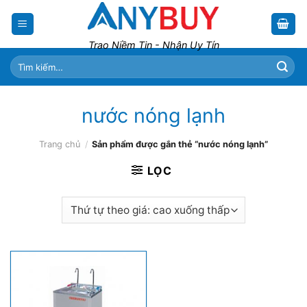
Skip
to
content
Trao Niềm Tin - Nhận Uy Tín
Tìm
kiếm:
nước nóng lạnh
Trang chủ
/
Sản phẩm được gắn thẻ “nước nóng lạnh”
LỌC