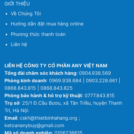
GIỚI THIỆU
Về Chúng Tôi
Hướng dẫn đặt mua hàng online
Phương thức thanh toán
Liên hệ
LIÊN HỆ CÔNG TY CỔ PHẦN ANY VIỆT NAM
Tổng đài chăm sóc khách hàng:
0904.938.569
Phòng kinh doanh
: 0969.938.684 | 0903.228.661 |
0868.843.815 | 0868.843.825
Phòng bảo hành & hỗ trợ kỹ thuật
: 0777.843.815
Trụ sở
: 25/1 Đ.Cầu Bươu, xã Tân Triều, huyện Thanh
Trì, Hà Nội
Email
: cskh@thietbinhahang.org ;
ketoananybuy@gmail.com
Mã số doanh nghiệp
: 0106236615