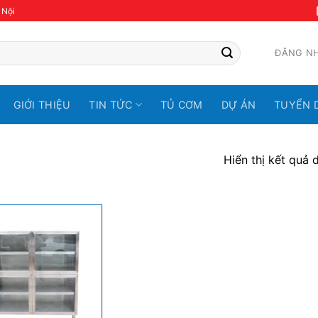
 Nội
ĐĂNG N
GIỚI THIỆU
TIN TỨC
TỦ CƠM
DỰ ÁN
TUYỂN 
Hiển thị kết quả 