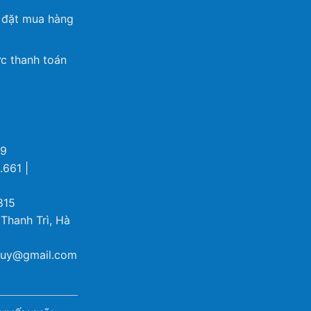
 đặt mua hàng
c thanh toán
69
.661 |
815
 Thanh Trì, Hà
ybuy@gmail.com