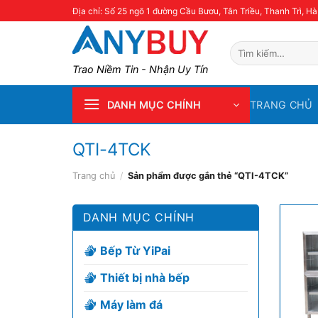
Skip
Địa chỉ: Số 25 ngõ 1 đường Cầu Bươu, Tân Triều, Thanh Trì, Hà
to
content
Tìm
kiếm:
Trao Niềm Tin - Nhận Uy Tín
TRANG CHỦ
DANH MỤC CHÍNH
QTI-4TCK
Trang chủ
/
Sản phẩm được gắn thẻ “QTI-4TCK”
DANH MỤC CHÍNH
Bếp Từ YiPai
Thiết bị nhà bếp
Máy làm đá