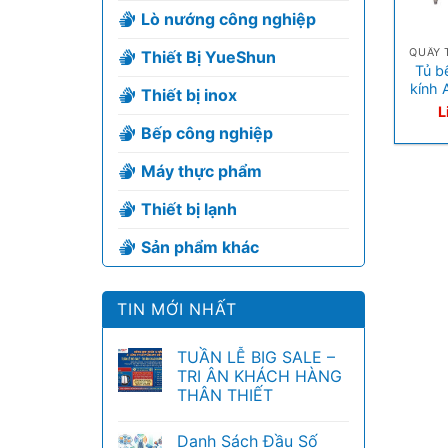
Lò nướng công nghiệp
+
QUẦY 
Thiết Bị YueShun
Tủ b
kính
Thiết bị inox
L
Bếp công nghiệp
Máy thực phẩm
Thiết bị lạnh
Sản phẩm khác
TIN MỚI NHẤT
TUẦN LỄ BIG SALE –
TRI ÂN KHÁCH HÀNG
THÂN THIẾT
Danh Sách Đầu Số