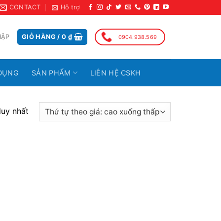
CONTACT
Hỗ trợ
HẬP
GIỎ HÀNG /
0
₫
0904.938.569
DỤNG
SẢN PHẨM
LIÊN HỆ CSKH
duy nhất