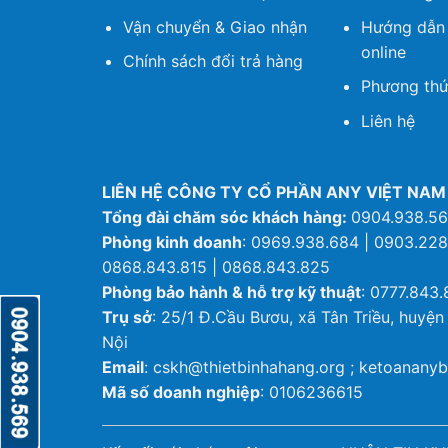
Vận chuyển & Giao nhận
Hướng dẫn
online
Chính sách đổi trả hàng
Phương thứ
Liên hệ
LIÊN HỆ CÔNG TY CỔ PHẦN ANY VIỆT NAM
Tổng đài chăm sóc khách hàng:
0904.938.5
Phòng kinh doanh
: 0969.938.684 | 0903.228
0868.843.815 | 0868.843.825
Phòng bảo hành & hỗ trợ kỹ thuật
: 0777.843.
Trụ sở
: 25/1 Đ.Cầu Bươu, xã Tân Triều, huyện
Nội
Email
: cskh@thietbinhahang.org ; ketoanan
Mã số doanh nghiệp
: 0106236615