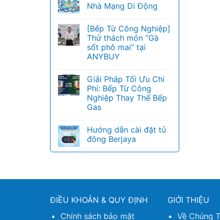
Nhà Mạng Di Động
[Bếp Từ Công Nghiệp]
Thử thách món “Gà
sốt phô mai” tại
ANYBUY
Giải Pháp Tối Ưu Chi
Phí: Bếp Từ Công
Nghiệp Thay Thế Bếp
Gas
Hướng dẫn cài đặt tủ
đông Berjaya
ĐIỀU KHOẢN & QUY ĐỊNH
GIỚI THIỆU
Chính sách bảo mật
Về Chúng T