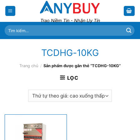
Skip
to
content
Trao Niềm Tin - Nhận Uy Tín
Tìm
kiếm:
TCDHG-10KG
Trang chủ
/
Sản phẩm được gắn thẻ “TCDHG-10KG”
LỌC