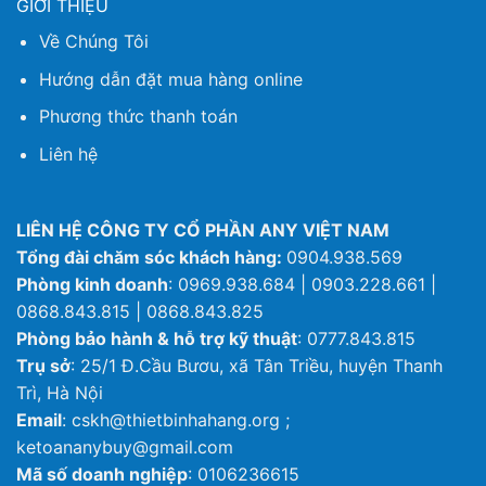
GIỚI THIỆU
Về Chúng Tôi
Hướng dẫn đặt mua hàng online
Phương thức thanh toán
Liên hệ
LIÊN HỆ CÔNG TY CỔ PHẦN ANY VIỆT NAM
Tổng đài chăm sóc khách hàng:
0904.938.569
Phòng kinh doanh
: 0969.938.684 | 0903.228.661 |
0868.843.815 | 0868.843.825
Phòng bảo hành & hỗ trợ kỹ thuật
: 0777.843.815
Trụ sở
: 25/1 Đ.Cầu Bươu, xã Tân Triều, huyện Thanh
Trì, Hà Nội
Email
: cskh@thietbinhahang.org ;
ketoananybuy@gmail.com
Mã số doanh nghiệp
: 0106236615