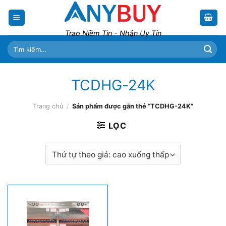
Skip
to
content
Trao Niềm Tin - Nhận Uy Tín
Tìm
kiếm:
TCDHG-24K
Trang chủ
/
Sản phẩm được gắn thẻ “TCDHG-24K”
LỌC