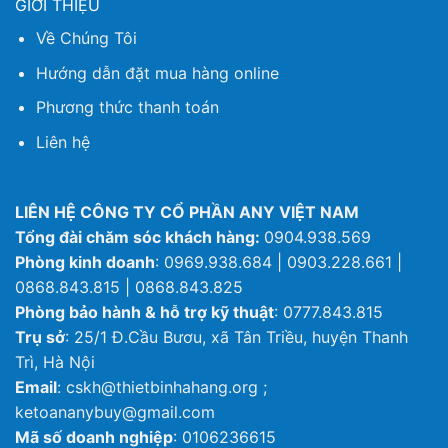
GIỚI THIỆU
Về Chúng Tôi
Hướng dẫn đặt mua hàng online
Phương thức thanh toán
Liên hệ
LIÊN HỆ CÔNG TY CỔ PHẦN ANY VIỆT NAM
Tổng đài chăm sóc khách hàng:
0904.938.569
Phòng kinh doanh
: 0969.938.684 | 0903.228.661 |
0868.843.815 | 0868.843.825
Phòng bảo hành & hỗ trợ kỹ thuật
: 0777.843.815
Trụ sở
: 25/1 Đ.Cầu Bươu, xã Tân Triều, huyện Thanh
Trì, Hà Nội
Email
: cskh@thietbinhahang.org ;
ketoananybuy@gmail.com
Mã số doanh nghiệp
: 0106236615