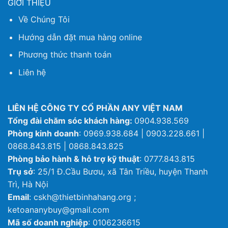
GIỚI THIỆU
Về Chúng Tôi
Hướng dẫn đặt mua hàng online
Phương thức thanh toán
Liên hệ
LIÊN HỆ CÔNG TY CỔ PHẦN ANY VIỆT NAM
Tổng đài chăm sóc khách hàng:
0904.938.569
Phòng kinh doanh
: 0969.938.684 | 0903.228.661 |
0868.843.815 | 0868.843.825
Phòng bảo hành & hỗ trợ kỹ thuật
: 0777.843.815
Trụ sở
: 25/1 Đ.Cầu Bươu, xã Tân Triều, huyện Thanh
Trì, Hà Nội
Email
: cskh@thietbinhahang.org ;
ketoananybuy@gmail.com
Mã số doanh nghiệp
: 0106236615