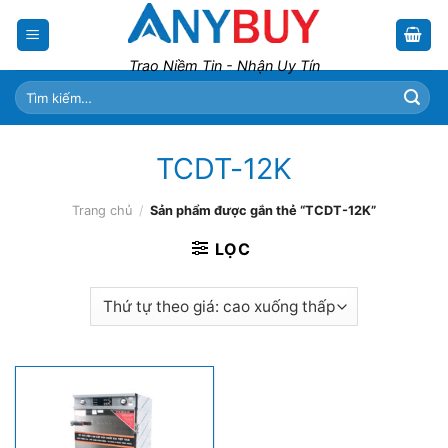
Skip
to
content
Trao Niềm Tin - Nhận Uy Tín
Tìm
kiếm:
TCDT-12K
Trang chủ
/
Sản phẩm được gắn thẻ “TCDT-12K”
LỌC