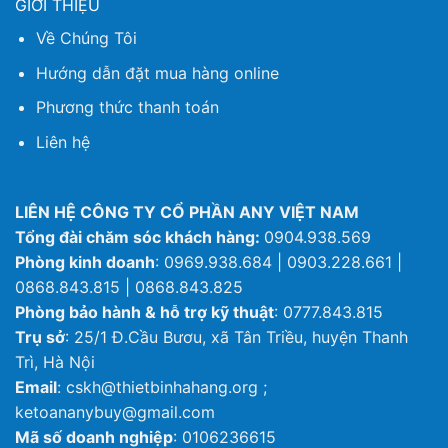
GIỚI THIỆU
Về Chúng Tôi
Hướng dẫn đặt mua hàng online
Phương thức thanh toán
Liên hệ
LIÊN HỆ CÔNG TY CỔ PHẦN ANY VIỆT NAM
Tổng đài chăm sóc khách hàng:
0904.938.569
Phòng kinh doanh
: 0969.938.684 | 0903.228.661 |
0868.843.815 | 0868.843.825
Phòng bảo hành & hỗ trợ kỹ thuật
: 0777.843.815
Trụ sở
: 25/1 Đ.Cầu Bươu, xã Tân Triều, huyện Thanh
Trì, Hà Nội
Email
: cskh@thietbinhahang.org ;
ketoananybuy@gmail.com
Mã số doanh nghiệp
: 0106236615