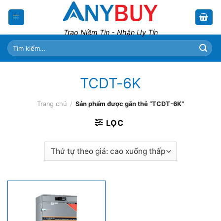
Skip
to
content
Trao Niềm Tin - Nhận Uy Tín
Tìm
kiếm:
TCDT-6K
Trang chủ
/
Sản phẩm được gắn thẻ “TCDT-6K”
LỌC