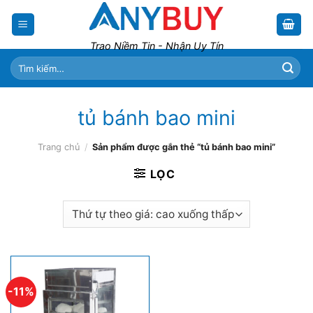
Skip
to
content
Trao Niềm Tin - Nhận Uy Tín
Tìm
kiếm:
tủ bánh bao mini
Trang chủ
/
Sản phẩm được gắn thẻ “tủ bánh bao mini”
LỌC
-11%