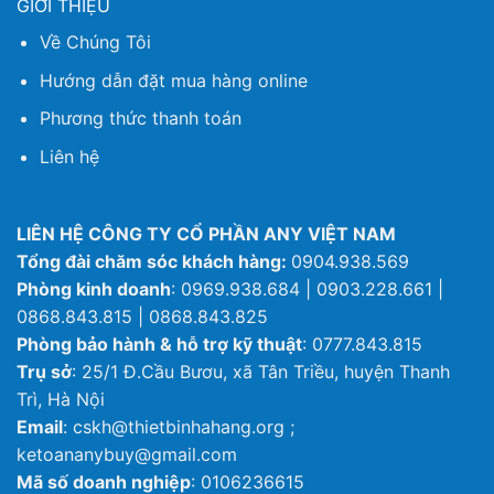
GIỚI THIỆU
Về Chúng Tôi
Hướng dẫn đặt mua hàng online
Phương thức thanh toán
Liên hệ
LIÊN HỆ CÔNG TY CỔ PHẦN ANY VIỆT NAM
Tổng đài chăm sóc khách hàng:
0904.938.569
Phòng kinh doanh
: 0969.938.684 | 0903.228.661 |
0868.843.815 | 0868.843.825
Phòng bảo hành & hỗ trợ kỹ thuật
: 0777.843.815
Trụ sở
: 25/1 Đ.Cầu Bươu, xã Tân Triều, huyện Thanh
Trì, Hà Nội
Email
: cskh@thietbinhahang.org ;
ketoananybuy@gmail.com
Mã số doanh nghiệp
: 0106236615