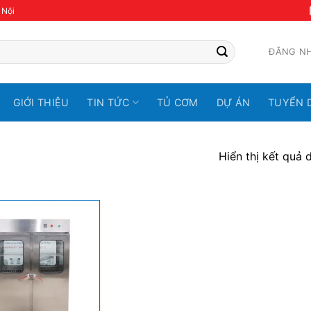
 Nội
ĐĂNG N
GIỚI THIỆU
TIN TỨC
TỦ CƠM
DỰ ÁN
TUYỂN 
Hiển thị kết quả 