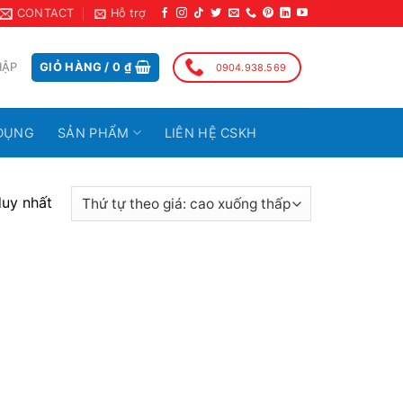
CONTACT
Hỗ trợ
HẬP
GIỎ HÀNG /
0
₫
0904.938.569
DỤNG
SẢN PHẨM
LIÊN HỆ CSKH
duy nhất