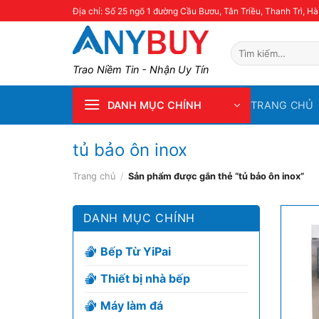
Skip
Địa chỉ: Số 25 ngõ 1 đường Cầu Bươu, Tân Triều, Thanh Trì, Hà
to
content
Tìm
kiếm:
Trao Niềm Tin - Nhận Uy Tín
TRANG CHỦ
DANH MỤC CHÍNH
tủ bảo ôn inox
Trang chủ
/
Sản phẩm được gắn thẻ “tủ bảo ôn inox”
DANH MỤC CHÍNH
Bếp Từ YiPai
Thiết bị nhà bếp
Máy làm đá