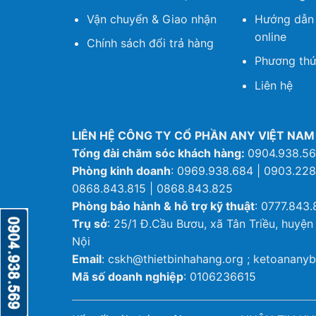
Vận chuyển & Giao nhận
Hướng dẫn
online
Chính sách đổi trả hàng
Phương thứ
Liên hệ
LIÊN HỆ CÔNG TY CỔ PHẦN ANY VIỆT NAM
Tổng đài chăm sóc khách hàng:
0904.938.5
Phòng kinh doanh
: 0969.938.684 | 0903.228
0868.843.815 | 0868.843.825
Phòng bảo hành & hỗ trợ kỹ thuật
: 0777.843.
Trụ sở
: 25/1 Đ.Cầu Bươu, xã Tân Triều, huyện
Nội
Email
: cskh@thietbinhahang.org ; ketoanan
Mã số doanh nghiệp
: 0106236615