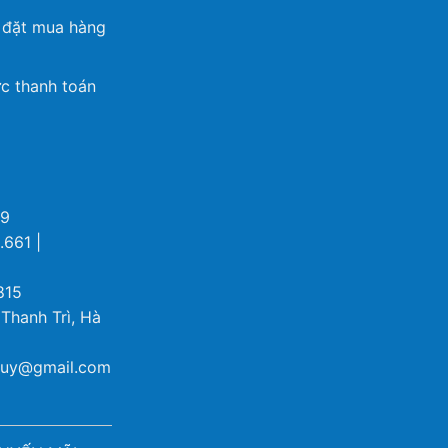
 đặt mua hàng
c thanh toán
69
.661 |
815
 Thanh Trì, Hà
ybuy@gmail.com