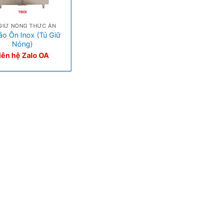
GIỮ NÓNG THỨC ĂN
ảo Ôn Inox (Tủ Giữ
Nóng)
iên hệ Zalo OA