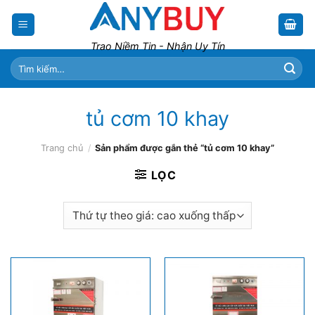
Skip
to
content
Trao Niềm Tin - Nhận Uy Tín
Tìm
kiếm:
tủ cơm 10 khay
Trang chủ
/
Sản phẩm được gắn thẻ “tủ cơm 10 khay”
LỌC