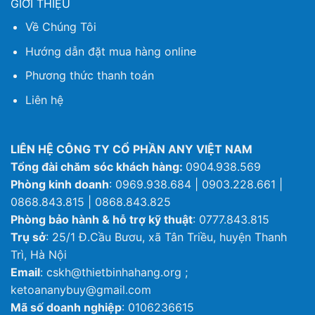
GIỚI THIỆU
Về Chúng Tôi
Hướng dẫn đặt mua hàng online
Phương thức thanh toán
Liên hệ
LIÊN HỆ CÔNG TY CỔ PHẦN ANY VIỆT NAM
Tổng đài chăm sóc khách hàng:
0904.938.569
Phòng kinh doanh
: 0969.938.684 | 0903.228.661 |
0868.843.815 | 0868.843.825
Phòng bảo hành & hỗ trợ kỹ thuật
: 0777.843.815
Trụ sở
: 25/1 Đ.Cầu Bươu, xã Tân Triều, huyện Thanh
Trì, Hà Nội
Email
: cskh@thietbinhahang.org ;
ketoananybuy@gmail.com
Mã số doanh nghiệp
: 0106236615