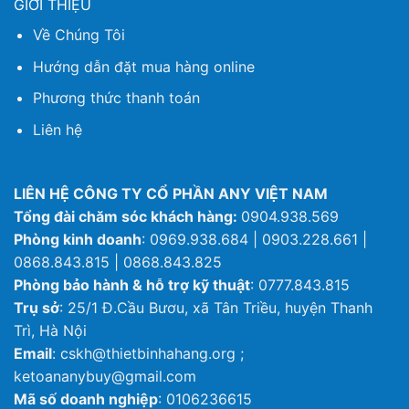
GIỚI THIỆU
Về Chúng Tôi
Hướng dẫn đặt mua hàng online
Phương thức thanh toán
Liên hệ
LIÊN HỆ CÔNG TY CỔ PHẦN ANY VIỆT NAM
Tổng đài chăm sóc khách hàng:
0904.938.569
Phòng kinh doanh
: 0969.938.684 | 0903.228.661 |
0868.843.815 | 0868.843.825
Phòng bảo hành & hỗ trợ kỹ thuật
: 0777.843.815
Trụ sở
: 25/1 Đ.Cầu Bươu, xã Tân Triều, huyện Thanh
Trì, Hà Nội
Email
: cskh@thietbinhahang.org ;
ketoananybuy@gmail.com
Mã số doanh nghiệp
: 0106236615