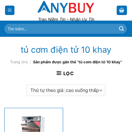
Skip
to
content
Trao Niềm Tin - Nhận Uy Tín
Tìm
kiếm:
tủ cơm điện tử 10 khay
Trang chủ
/
Sản phẩm được gắn thẻ “tủ cơm điện tử 10 khay”
LỌC