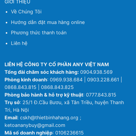
GIỚI THIỆU
Về Chúng Tôi
Hướng dẫn đặt mua hàng online
Phương thức thanh toán
Liên hệ
LIÊN HỆ CÔNG TY CỔ PHẦN ANY VIỆT NAM
Tổng đài chăm sóc khách hàng:
0904.938.569
Phòng kinh doanh
: 0969.938.684 | 0903.228.661 |
0868.843.815 | 0868.843.825
Phòng bảo hành & hỗ trợ kỹ thuật
: 0777.843.815
Trụ sở
: 25/1 Đ.Cầu Bươu, xã Tân Triều, huyện Thanh
Trì, Hà Nội
Email
: cskh@thietbinhahang.org ;
ketoananybuy@gmail.com
Mã số doanh nghiệp
: 0106236615