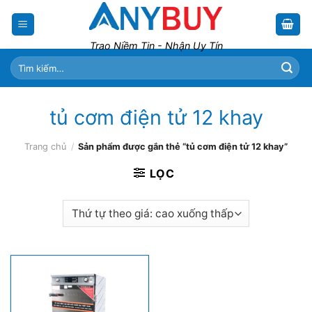
Skip
to
content
Trao Niềm Tin - Nhận Uy Tín
Tìm
kiếm:
tủ cơm điện tử 12 khay
Trang chủ
/
Sản phẩm được gắn thẻ “tủ cơm điện tử 12 khay”
LỌC