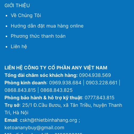
GIỚI THIỆU
Về Chúng Tôi
Hướng dẫn đặt mua hàng online
Phương thức thanh toán
Liên hệ
LIÊN HỆ CÔNG TY CỔ PHẦN ANY VIỆT NAM
Tổng đài chăm sóc khách hàng:
0904.938.569
Phòng kinh doanh
: 0969.938.684 | 0903.228.661 |
0868.843.815 | 0868.843.825
Phòng bảo hành & hỗ trợ kỹ thuật
: 0777.843.815
Trụ sở
: 25/1 Đ.Cầu Bươu, xã Tân Triều, huyện Thanh
Trì, Hà Nội
Email
: cskh@thietbinhahang.org ;
ketoananybuy@gmail.com