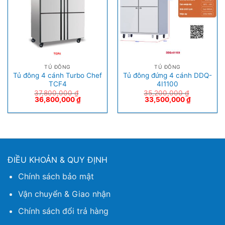
TỦ ĐÔNG
TỦ ĐÔNG
Tủ đông 4 cánh Turbo Chef
Tủ đông đứng 4 cánh DDQ-
TCF4
4I1100
37,800,000
₫
35,200,000
₫
36,800,000
₫
33,500,000
₫
ĐIỀU KHOẢN & QUY ĐỊNH
Chính sách bảo mật
Vận chuyển & Giao nhận
Chính sách đổi trả hàng