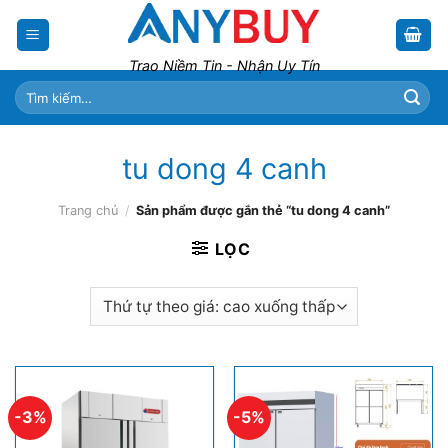
Skip
to
content
Trao Niềm Tin - Nhận Uy Tín
Tìm
kiếm:
tu dong 4 canh
Trang chủ
/
Sản phẩm được gắn thẻ “tu dong 4 canh”
LỌC
-3%
-5%