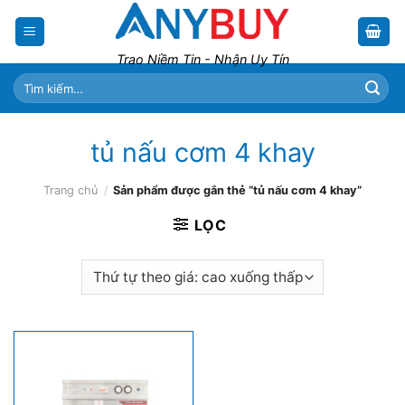
Skip
to
content
Trao Niềm Tin - Nhận Uy Tín
Tìm
kiếm:
tủ nấu cơm 4 khay
Trang chủ
/
Sản phẩm được gắn thẻ “tủ nấu cơm 4 khay”
LỌC