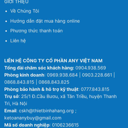
GIỚI THIỆU
Về Chúng Tôi
Hướng dẫn đặt mua hàng online
Phương thức thanh toán
Liên hệ
LIÊN HỆ CÔNG TY CỔ PHẦN ANY VIỆT NAM
Tổng đài chăm sóc khách hàng:
0904.938.569
Phòng kinh doanh
: 0969.938.684 | 0903.228.661 |
0868.843.815 | 0868.843.825
Phòng bảo hành & hỗ trợ kỹ thuật
: 0777.843.815
Trụ sở
: 25/1 Đ.Cầu Bươu, xã Tân Triều, huyện Thanh
Trì, Hà Nội
Email
: cskh@thietbinhahang.org ;
ketoananybuy@gmail.com
Mã số doanh nghiệp
: 0106236615