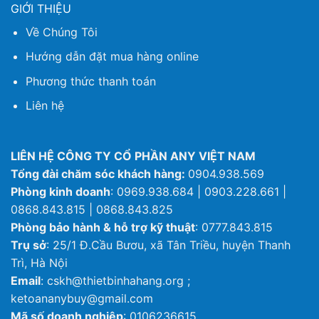
GIỚI THIỆU
Về Chúng Tôi
Hướng dẫn đặt mua hàng online
Phương thức thanh toán
Liên hệ
LIÊN HỆ CÔNG TY CỔ PHẦN ANY VIỆT NAM
Tổng đài chăm sóc khách hàng:
0904.938.569
Phòng kinh doanh
: 0969.938.684 | 0903.228.661 |
0868.843.815 | 0868.843.825
Phòng bảo hành & hỗ trợ kỹ thuật
: 0777.843.815
Trụ sở
: 25/1 Đ.Cầu Bươu, xã Tân Triều, huyện Thanh
Trì, Hà Nội
Email
: cskh@thietbinhahang.org ;
ketoananybuy@gmail.com
Mã số doanh nghiệp
: 0106236615