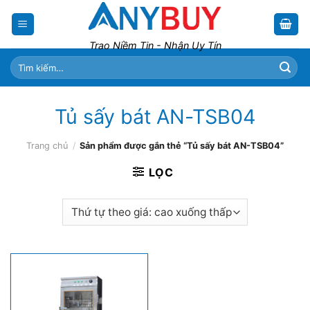
Skip
to
content
Trao Niềm Tin - Nhận Uy Tín
Tìm
kiếm:
Tủ sấy bát AN-TSB04
Trang chủ
/
Sản phẩm được gắn thẻ “Tủ sấy bát AN-TSB04”
LỌC