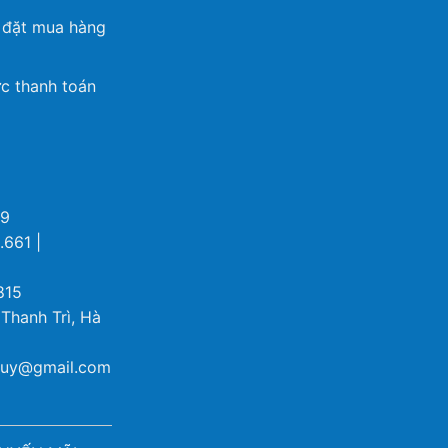
 đặt mua hàng
c thanh toán
69
.661 |
815
 Thanh Trì, Hà
ybuy@gmail.com