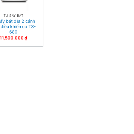
TỦ SẤY BÁT
ấy bát đĩa 2 cánh
 điều khiển cơ TS-
680
11,500,000
₫