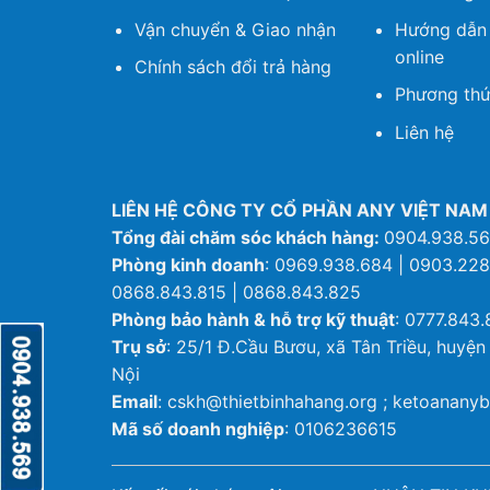
Vận chuyển & Giao nhận
Hướng dẫn
online
Chính sách đổi trả hàng
Phương thứ
Liên hệ
LIÊN HỆ CÔNG TY CỔ PHẦN ANY VIỆT NAM
Tổng đài chăm sóc khách hàng:
0904.938.5
Phòng kinh doanh
: 0969.938.684 | 0903.228
0868.843.815 | 0868.843.825
Phòng bảo hành & hỗ trợ kỹ thuật
: 0777.843.
Trụ sở
: 25/1 Đ.Cầu Bươu, xã Tân Triều, huyện
Nội
Email
: cskh@thietbinhahang.org ; ketoanan
Mã số doanh nghiệp
: 0106236615