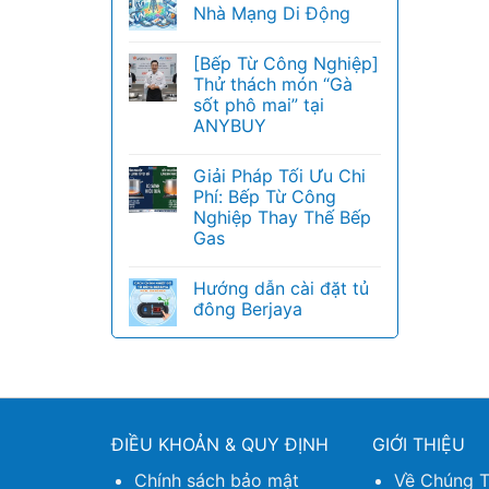
Nhà Mạng Di Động
[Bếp Từ Công Nghiệp]
Thử thách món “Gà
sốt phô mai” tại
ANYBUY
Giải Pháp Tối Ưu Chi
Phí: Bếp Từ Công
Nghiệp Thay Thế Bếp
Gas
Hướng dẫn cài đặt tủ
đông Berjaya
ĐIỀU KHOẢN & QUY ĐỊNH
GIỚI THIỆU
Chính sách bảo mật
Về Chúng T