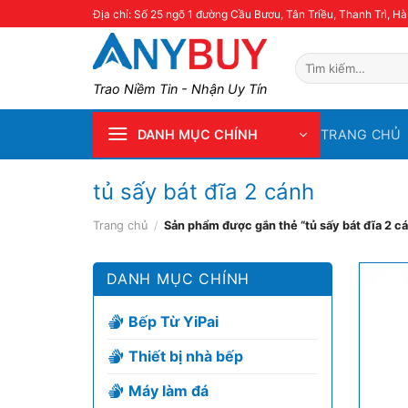
Skip
Địa chỉ: Số 25 ngõ 1 đường Cầu Bươu, Tân Triều, Thanh Trì, Hà
to
content
Tìm
kiếm:
Trao Niềm Tin - Nhận Uy Tín
TRANG CHỦ
DANH MỤC CHÍNH
tủ sấy bát đĩa 2 cánh
Trang chủ
/
Sản phẩm được gắn thẻ “tủ sấy bát đĩa 2 c
DANH MỤC CHÍNH
Bếp Từ YiPai
Thiết bị nhà bếp
Máy làm đá