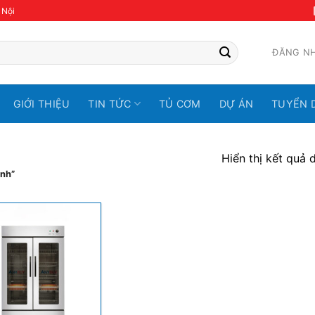
 Nội
ĐĂNG N
GIỚI THIỆU
TIN TỨC
TỦ CƠM
DỰ ÁN
TUYỂN 
Hiển thị kết quả 
ánh”