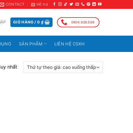
CONTACT
Hỗ trợ
HẬP
GIỎ HÀNG /
0
₫
0904.938.569
DỤNG
SẢN PHẨM
LIÊN HỆ CSKH
duy nhất