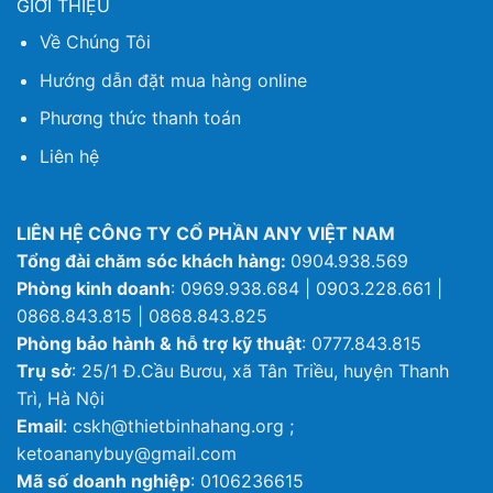
GIỚI THIỆU
Về Chúng Tôi
Hướng dẫn đặt mua hàng online
Phương thức thanh toán
Liên hệ
LIÊN HỆ CÔNG TY CỔ PHẦN ANY VIỆT NAM
Tổng đài chăm sóc khách hàng:
0904.938.569
Phòng kinh doanh
: 0969.938.684 | 0903.228.661 |
0868.843.815 | 0868.843.825
Phòng bảo hành & hỗ trợ kỹ thuật
: 0777.843.815
Trụ sở
: 25/1 Đ.Cầu Bươu, xã Tân Triều, huyện Thanh
Trì, Hà Nội
Email
: cskh@thietbinhahang.org ;
ketoananybuy@gmail.com
Mã số doanh nghiệp
: 0106236615