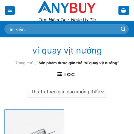
Skip
to
content
Trao Niềm Tin - Nhận Uy Tín
Tìm
kiếm:
vỉ quay vịt nướng
Trang chủ
/
Sản phẩm được gắn thẻ “vỉ quay vịt nướng”
LỌC