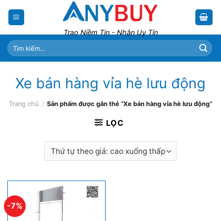
Skip
to
content
Trao Niềm Tin - Nhận Uy Tín
Tìm
kiếm:
Xe bán hàng vỉa hè lưu động
Trang chủ
/
Sản phẩm được gắn thẻ “Xe bán hàng vỉa hè lưu động”
LỌC
-7%